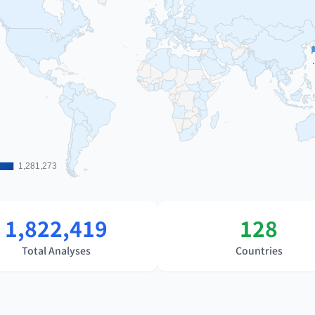
1,281,273
1,281,273
1,822,419
128
Total Analyses
Countries