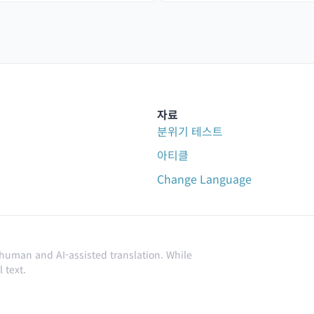
자료
분위기 테스트
아티클
Change Language
 human and AI-assisted translation. While
 text.