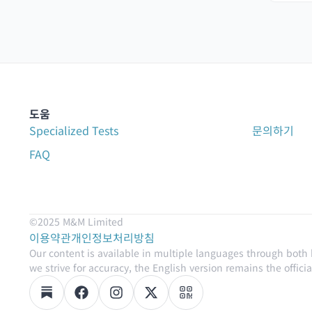
도움
Specialized Tests
문의하기
FAQ
©2025 M&M Limited
이용약관
개인정보처리방침
Our content is available in multiple languages through both
we strive for accuracy, the English version remains the official