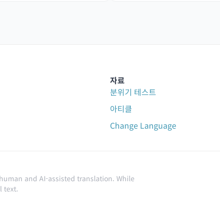
자료
분위기 테스트
아티클
Change Language
 human and AI-assisted translation. While
 text.