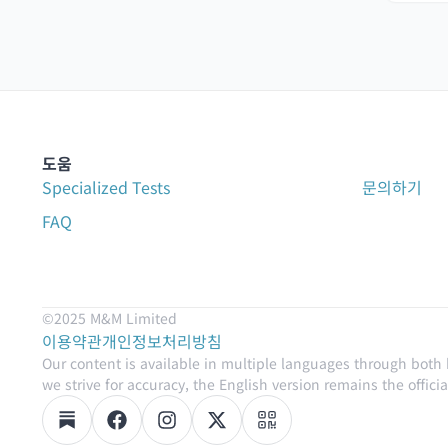
도움
Specialized Tests
문의하기
FAQ
©2025 M&M Limited
이용약관
개인정보처리방침
Our content is available in multiple languages through both
we strive for accuracy, the English version remains the official