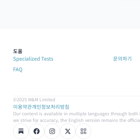
도움
Specialized Tests
문의하기
FAQ
©2025 M&M Limited
이용약관
개인정보처리방침
Our content is available in multiple languages through both
we strive for accuracy, the English version remains the official