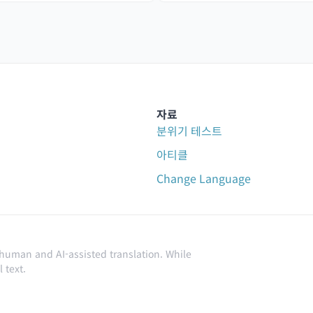
자료
분위기 테스트
아티클
Change Language
 human and AI-assisted translation. While
 text.