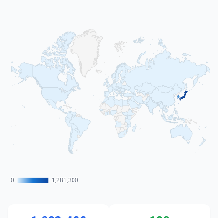
0
0
1,281,300
1,281,300