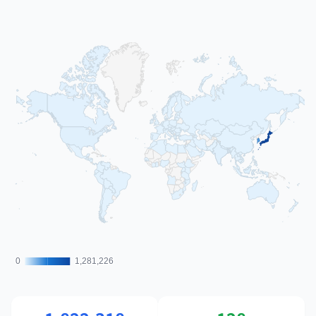
0
0
1,281,226
1,281,226