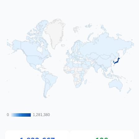
0
0
1,281,380
1,281,380