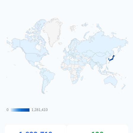
0
0
1,281,410
1,281,410