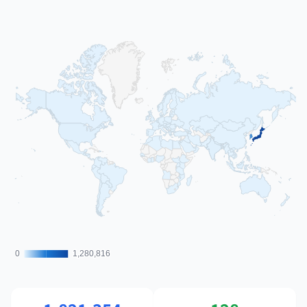
0
0
1,280,816
1,280,816