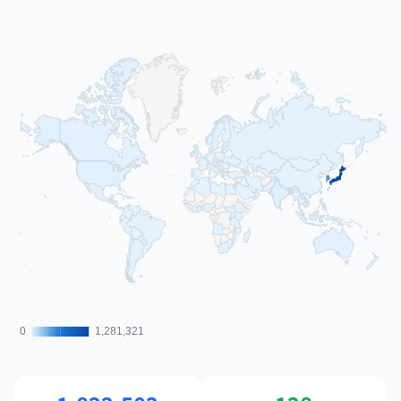
0
0
1,281,321
1,281,321