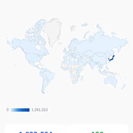
0
0
1,281,323
1,281,323