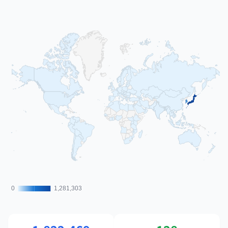
0
0
1,281,303
1,281,303