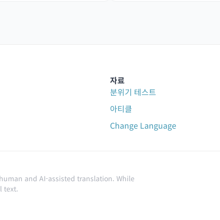
자료
분위기 테스트
아티클
Change Language
 human and AI-assisted translation. While
 text.