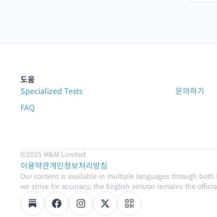
도움
Specialized Tests
문의하기
FAQ
©2025 M&M Limited
이용약관
개인정보처리방침
Our content is available in multiple languages through both
we strive for accuracy, the English version remains the official