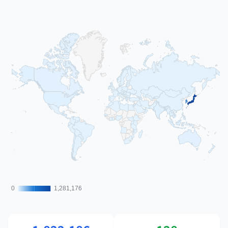
0
0
1,281,176
1,281,176