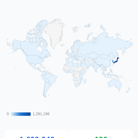
0
0
1,281,196
1,281,196