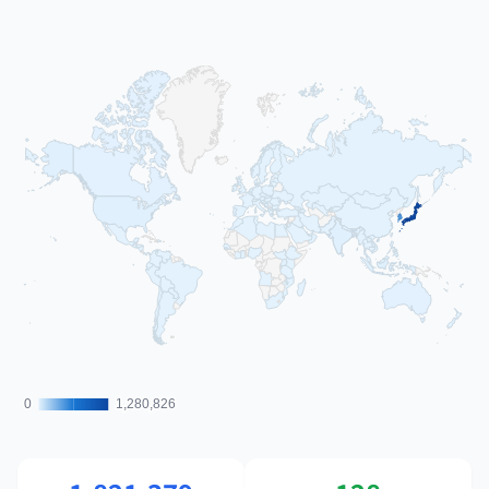
0
0
1,280,826
1,280,826