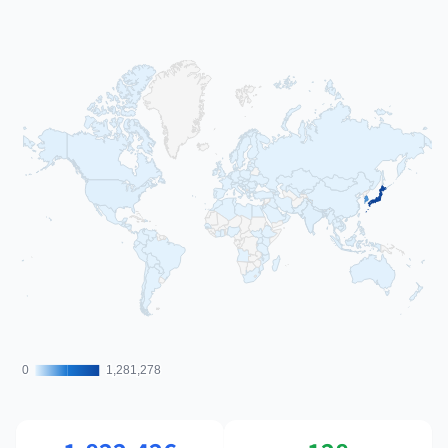
0
0
1,281,278
1,281,278