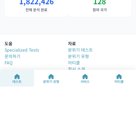
1,822,426
128
전체 분석 완료
참여 국가
도움
자료
Specialized Tests
분위기 테스트
문의하기
분위기 유형
FAQ
아티클
회사 소개
Change Language
테스트
분위기 유형
서비스
아티클
©2025 M&M Limited
이용약관
개인정보처리방침
Our content is available in multiple languages through both human
and AI-assisted translation. While we strive for accuracy, the
English version remains the official text.
사업자 정보