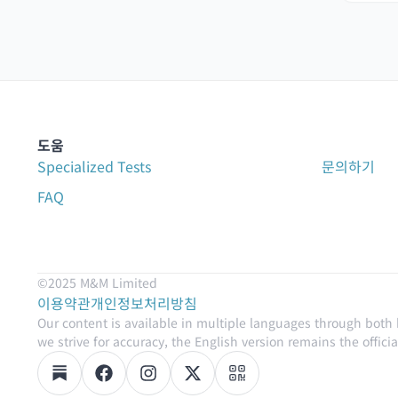
도움
Specialized Tests
문의하기
FAQ
©2025 M&M Limited
이용약관
개인정보처리방침
Our content is available in multiple languages through both
we strive for accuracy, the English version remains the official