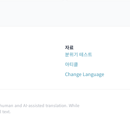
자료
분위기 테스트
아티클
Change Language
 human and AI-assisted translation. While
 text.