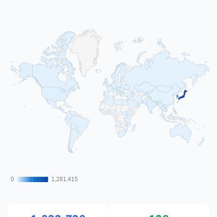
0
0
1,281,415
1,281,415