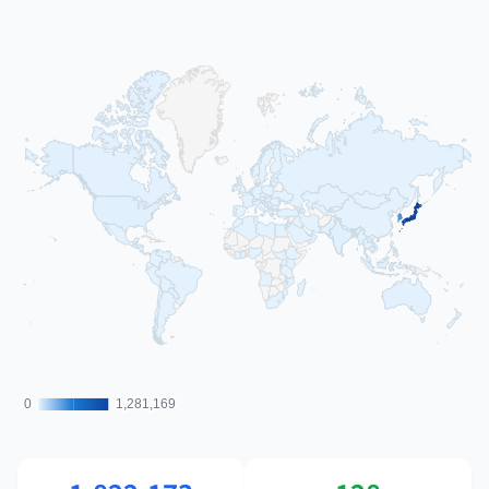
0
0
1,281,169
1,281,169