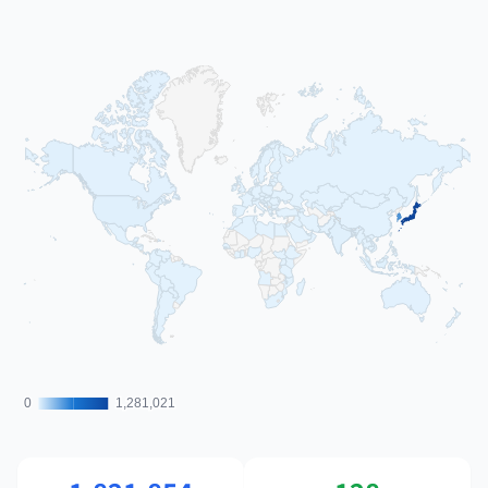
0
0
1,281,021
1,281,021