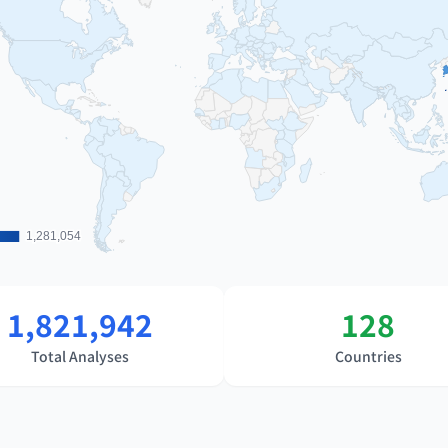
1,281,054
1,281,054
1,821,942
128
Total Analyses
Countries