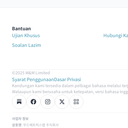
Bantuan
Ujian Khusus
Hubungi K
Soalan Lazim
©2025 M&M Limited
Syarat Penggunaan
Dasar Privasi
Kandungan kami tersedia dalam pelbagai bahasa melalui te
Walaupun kami berusaha untuk ketepatan, versi bahasa Ingge
사업자 정보
상호명
: 무드메트릭스랩 주식회사