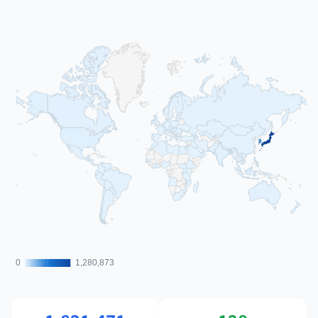
0
0
1,280,873
1,280,873