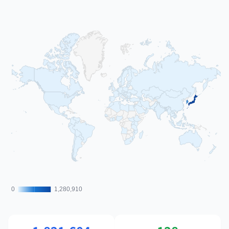
0
0
1,280,910
1,280,910