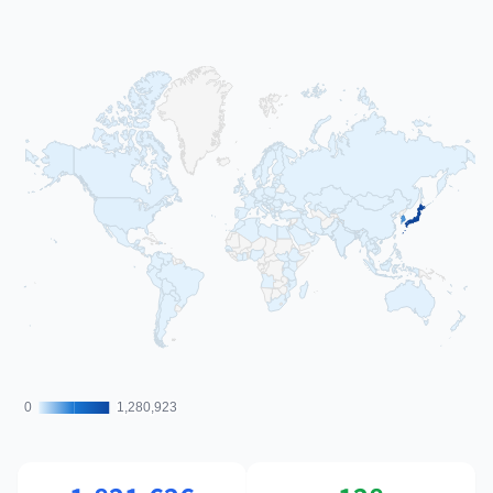
0
0
1,280,923
1,280,923