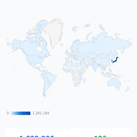
0
0
1,281,184
1,281,184