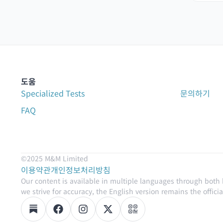
도움
Specialized Tests
문의하기
FAQ
©2025 M&M Limited
이용약관
개인정보처리방침
Our content is available in multiple languages through both
we strive for accuracy, the English version remains the official