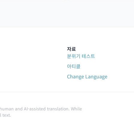
자료
분위기 테스트
아티클
Change Language
 human and AI-assisted translation. While
 text.