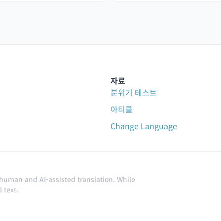
자료
분위기 테스트
아티클
Change Language
 human and AI-assisted translation. While
 text.