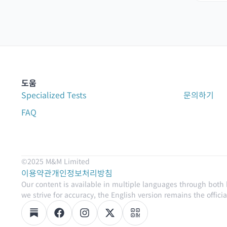
도움
Specialized Tests
문의하기
FAQ
©2025 M&M Limited
이용약관
개인정보처리방침
Our content is available in multiple languages through both
we strive for accuracy, the English version remains the official