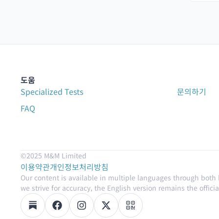
도움
Specialized Tests
문의하기
FAQ
©2025 M&M Limited
이용약관
개인정보처리방침
Our content is available in multiple languages through both
we strive for accuracy, the English version remains the official