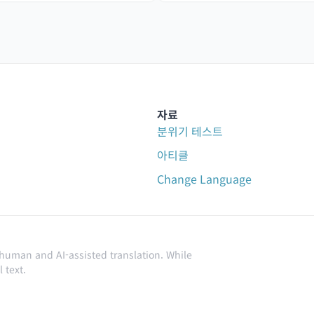
자료
분위기 테스트
아티클
Change Language
 human and AI-assisted translation. While
 text.