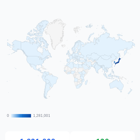
0
0
1,281,001
1,281,001