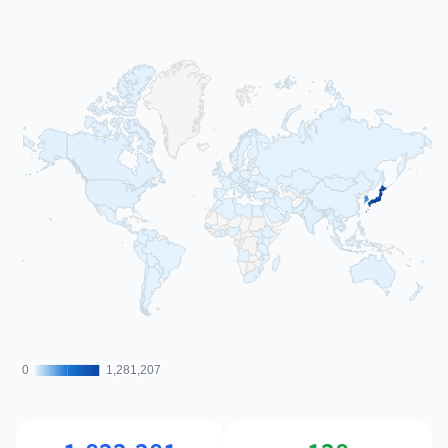
0
0
1,281,207
1,281,207