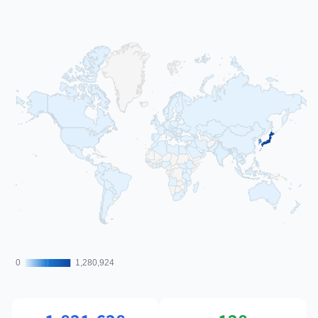
0
0
1,280,924
1,280,924