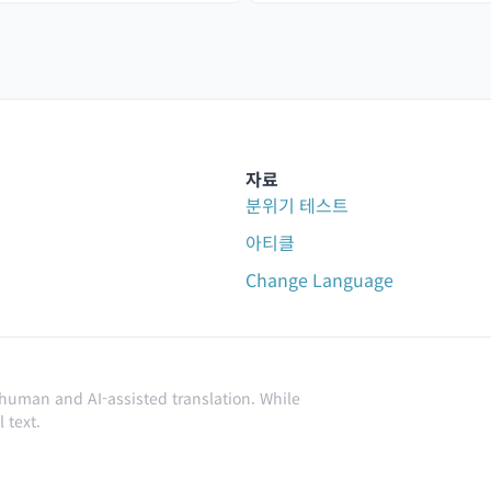
자료
분위기 테스트
아티클
Change Language
 human and AI-assisted translation. While
 text.