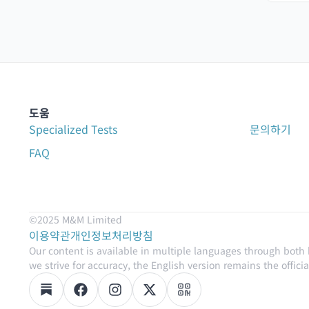
도움
Specialized Tests
문의하기
FAQ
©2025 M&M Limited
이용약관
개인정보처리방침
Our content is available in multiple languages through both
we strive for accuracy, the English version remains the official