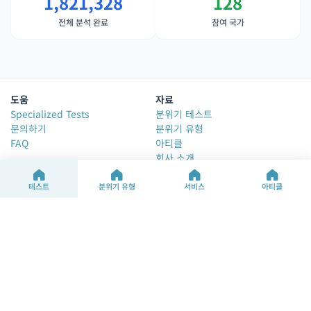
1,821,328
128
전체 분석 완료
참여 국가
도움
자료
Specialized Tests
분위기 테스트
문의하기
분위기 유형
FAQ
아티클
회사 소개
Change Language
테스트
분위기 유형
서비스
아티클
©2025 M&M Limited
이용약관
개인정보처리방침
Our content is available in multiple languages through both human
and AI-assisted translation. While we strive for accuracy, the
English version remains the official text.
사업자 정보