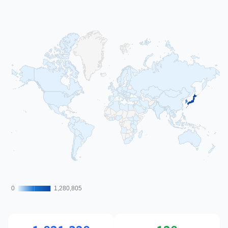
0
0
1,280,805
1,280,805