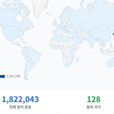
1,281,096
1,281,096
1,822,043
128
전체 분석 완료
참여 국가