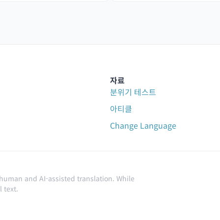
자료
분위기 테스트
아티클
Change Language
 human and AI-assisted translation. While
 text.