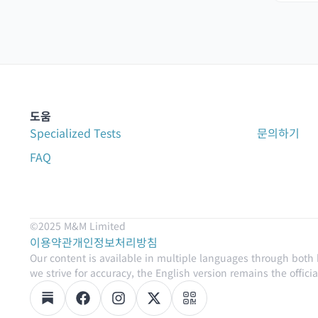
도움
Specialized Tests
문의하기
FAQ
©2025 M&M Limited
이용약관
개인정보처리방침
Our content is available in multiple languages through both
we strive for accuracy, the English version remains the official