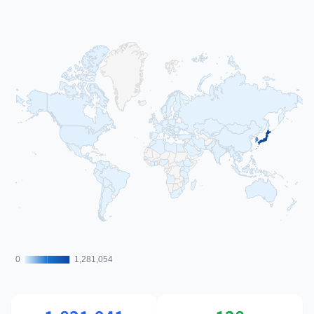
0
0
1,281,054
1,281,054