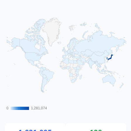
0
0
1,281,074
1,281,074