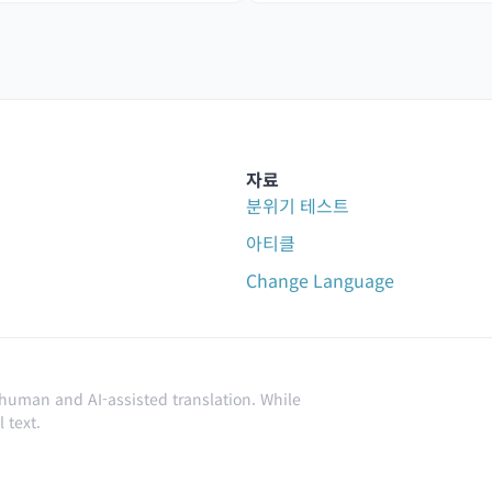
자료
분위기 테스트
아티클
Change Language
 human and AI-assisted translation. While
 text.