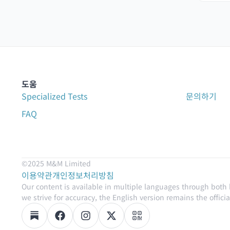
도움
Specialized Tests
문의하기
FAQ
©2025 M&M Limited
이용약관
개인정보처리방침
Our content is available in multiple languages through both
we strive for accuracy, the English version remains the official