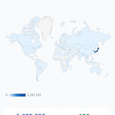
0
0
1,281,187
1,281,187