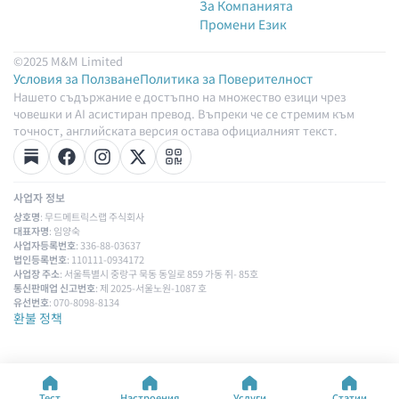
За Компанията
Промени Език
©2025 M&M Limited
Условия за Ползване
Политика за Поверителност
Нашето съдържание е достъпно на множество езици чрез
човешки и AI асистиран превод. Въпреки че се стремим към
точност, английската версия остава официалният текст.
사업자 정보
상호명
: 무드메트릭스랩 주식회사
대표자명
: 임양숙
사업자등록번호
: 336-88-03637
법인등록번호
: 110111-0934172
사업장 주소
: 서울특별시 중랑구 묵동 동일로 859 가동 쥐- 85호
통신판매업 신고번호
: 제 2025-서울노원-1087 호
유선번호
: 070-8098-8134
환불 정책
Тест
Настроения
Услуги
Статии