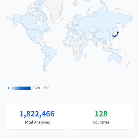
0
0
1,281,300
1,281,300
1,822,466
128
Total Analyses
Countries