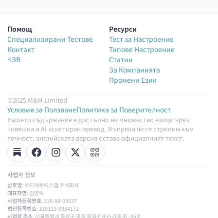
Помощ
Ресурси
Специализирани Тестове
Тест за Настроение
Контакт
Типове Настроение
ЧЗВ
Статии
За Компанията
Промени Език
©2025 M&M Limited
Условия за Ползване
Политика за Поверителност
Нашето съдържание е достъпно на множество езици чрез
човешки и AI асистиран превод. Въпреки че се стремим към
точност, английската версия остава официалният текст.
사업자 정보
상호명
: 무드메트릭스랩 주식회사
대표자명
: 임양숙
사업자등록번호
: 336-88-03637
법인등록번호
: 110111-0934172
사업장 주소
: 서울특별시 중랑구 묵동 동일로 859 가동 쥐- 85호