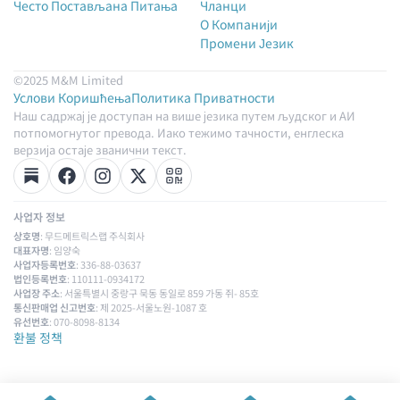
Често Постављана Питања
Чланци
О Компанији
Промени Језик
©2025 M&M Limited
Услови Коришћења
Политика Приватности
Наш садржај је доступан на више језика путем људског и АИ
потпомогнутог превода. Иако тежимо тачности, енглеска
верзија остаје званични текст.
사업자 정보
상호명
: 무드메트릭스랩 주식회사
대표자명
: 임양숙
사업자등록번호
: 336-88-03637
법인등록번호
: 110111-0934172
사업장 주소
: 서울특별시 중랑구 묵동 동일로 859 가동 쥐- 85호
통신판매업 신고번호
: 제 2025-서울노원-1087 호
유선번호
: 070-8098-8134
환불 정책