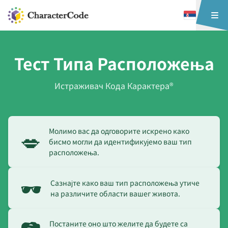
Тест Типа Расположења
Истраживач Кода Карактера®
Молимо вас да одговорите искрено како
💋
бисмо могли да идентификујемо ваш тип
расположења.
🕶️
Сазнајте како ваш тип расположења утиче
на различите области вашег живота.
Постаните оно што желите да будете са