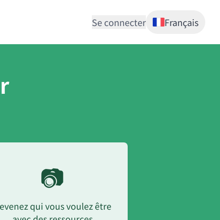
Se connecter
Français
r
📷
evenez qui vous voulez être
avec des ressources